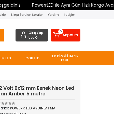
niz
PowerrLED İle Aynı Gün Hızlı Kargo Avantajı
akip
Sıkça Sorulan Sorular
Yardım
İletişim
0
Giriş Yap
Sepetim
Üye Ol
LED DİZGİLİ HAZIR
UM LED
COB LED
PCB
12 Volt 6x12 mm Esnek Neon Led
Sarı Amber 5 metre
arka:
POWERR LED AYDINLATMA