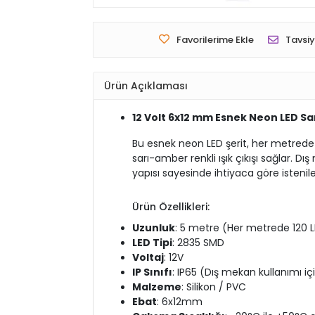
Favorilerime Ekle
Tavsiy
Ürün Açıklaması
12 Volt 6x12 mm Esnek Neon LED Sar
Bu esnek neon LED şerit, her metrede
sarı-amber renkli ışık çıkışı sağlar. Dı
yapısı sayesinde ihtiyaca göre istenilen
Ürün Özellikleri:
Uzunluk
: 5 metre (Her metrede 120 
LED Tipi
: 2835 SMD
Voltaj
: 12V
IP Sınıfı
: IP65 (Dış mekan kullanımı i
Malzeme
: Silikon / PVC
Ebat
: 6x12mm