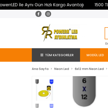
D İle Aynı Gün Hızlı Kargo Avantajı
1500 TL Üzeri
E
TÜM KATEGORİLER
MODÜL LED
Ana Sayfa
Neon Led
6x12 mm Neon Led