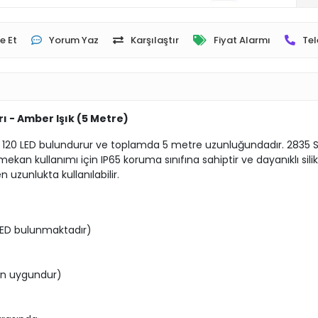
e Et
Yorum Yaz
Karşılaştır
Fiyat Alarmı
Tel
ı - Amber Işık (5 Metre)
 120 LED bulundurur ve toplamda 5 metre uzunluğundadır. 2835 SMD
ş mekan kullanımı için IP65 koruma sınıfına sahiptir ve dayanıklı sili
 uzunlukta kullanılabilir.
LED bulunmaktadır)
çin uygundur)