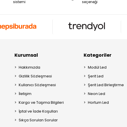
sistemi
seçeneği
Kurumsal
Kategoriler
Hakkımızda
Modül Led
Gizlilik Sözleşmesi
Şerit Led
Kullanıcı Sözleşmesi
Şerit Led Birleştirme
İletişim
Neon Led
Kargo ve Taşıma Bilgileri
Hortum Led
İptal ve İade Koşulları
Sıkça Sorulan Sorular