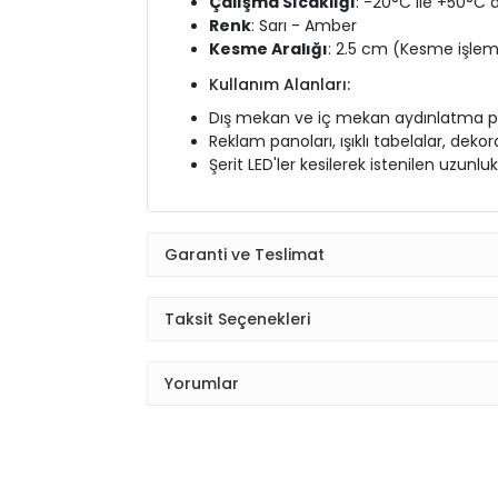
Çalışma Sıcaklığı
: -20°C ile +50°C 
Renk
: Sarı - Amber
Kesme Aralığı
: 2.5 cm (Kesme işlemi
Kullanım Alanları:
Dış mekan ve iç mekan aydınlatma proj
Reklam panoları, ışıklı tabelalar, deko
Şerit LED'ler kesilerek istenilen uzunlukl
Garanti ve Teslimat
Taksit Seçenekleri
Yorumlar