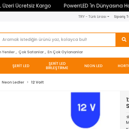
 Ücretsiz Kargo
PowerrLED 'in Dünyasına Hoşgeldi
TRY - Türk Lirası
Sipariş T
n Yeniler
,
Çok Satanlar
,
En Çok Oylananlar
ŞERİT LED
ŞERİT LED
NEON LED
HORT
BİRLEŞTİRME
Neon Ledler
12 Volt
M