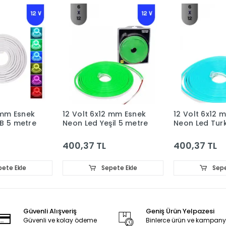
 mm Esnek
12 Volt 6x12 mm Esnek
12 Volt 6x12 
B 5 metre
Neon Led Yeşil 5 metre
Neon Led Tur
metre
400,37 TL
400,37 TL
ete Ekle
Sepete Ekle
Sepe
Güvenli Alışveriş
Geniş Ürün Yelpazesi
Güvenli ve kolay ödeme
Binlerce ürün ve kampan