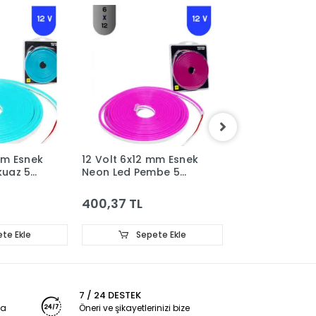
mm Esnek
12 Volt 6x12 mm Esnek
12 Volt 6x12 m
kuaz 5
Neon Led Pembe 5
Neon Led Mor 
metre
400,37 TL
400,37 TL
te Ekle
Sepete Ekle
Sepet
7 / 24 DESTEK
ya
Öneri ve şikayetlerinizi bize