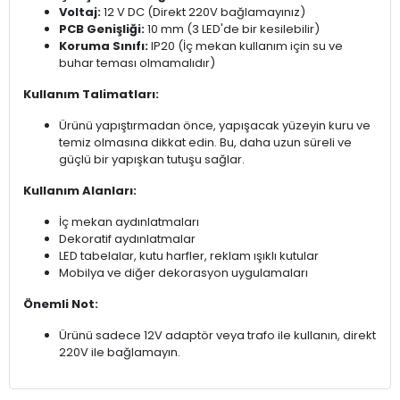
Voltaj:
12 V DC (Direkt 220V bağlamayınız)
PCB Genişliği:
10 mm (3 LED'de bir kesilebilir)
Koruma Sınıfı:
IP20 (İç mekan kullanım için su ve
buhar teması olmamalıdır)
Kullanım Talimatları:
Ürünü yapıştırmadan önce, yapışacak yüzeyin kuru ve
temiz olmasına dikkat edin. Bu, daha uzun süreli ve
güçlü bir yapışkan tutuşu sağlar.
Kullanım Alanları:
İç mekan aydınlatmaları
Dekoratif aydınlatmalar
LED tabelalar, kutu harfler, reklam ışıklı kutular
Mobilya ve diğer dekorasyon uygulamaları
Önemli Not:
Ürünü sadece 12V adaptör veya trafo ile kullanın, direkt
220V ile bağlamayın.