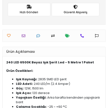
Hızlı Gönderi
Güvenli Alışveriş
Ürün Açıklaması
240 LED 6500K Beyaz Işık Şerit Led - 5 Metre 1 Paket
Ürün Özellikleri:
Işık Kaynağı:
2835 SMD LED şerit
LED Adeti:
240 LED/m (2.4 Amper)
Güç:
12W, 1500 lm
Işık Açısı:
120 derece
Yapışkan Özelliği:
Arka tarafta kendinden yapışkanlı
bant
Çalışma Sıcaklığı:
-25 ~ +60 °C