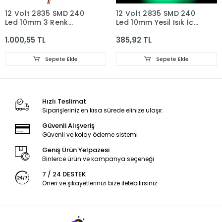
12 Volt 2835 SMD 240
12 Volt 2835 SMD 240
Led 10mm 3 Renk
Led 10mm Yeşil Işık İç
6500K-4000K-3000K
Mekan 5 Metre Şerit
1.000,55 TL
385,92 TL
İç Mekan 5 Metre Şerit
Led
Led
Sepete Ekle
Sepete Ekle
Hızlı Teslimat
Siparişleriniz en kısa sürede elinize ulaşır.
Güvenli Alışveriş
Güvenli ve kolay ödeme sistemi
Geniş Ürün Yelpazesi
Binlerce ürün ve kampanya seçeneği
7 / 24 DESTEK
Öneri ve şikayetlerinizi bize iletebilirsiniz.