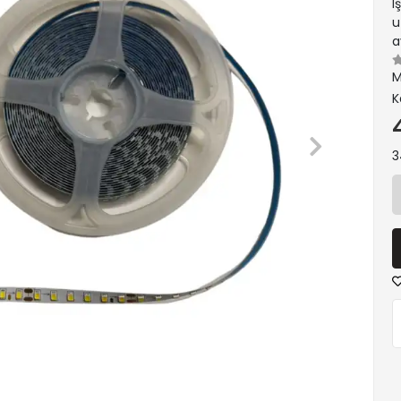
I
u
a
M
K
3