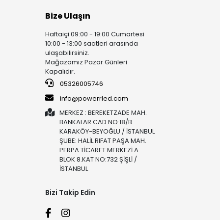
Bize Ulaşın
Haftaiçi 09:00 - 19:00 Cumartesi
10:00 - 13:00 saatleri arasında
ulaşabilirsiniz.
Mağazamız Pazar Günleri
Kapalıdır.
05326005746
info@powerrled.com
MERKEZ : BEREKETZADE MAH.
BANKALAR CAD NO:18/B
KARAKÖY-BEYOĞLU / İSTANBUL
ŞUBE: HALİL RIFAT PAŞA MAH.
PERPA TİCARET MERKEZİ A
BLOK 8.KAT NO:732 ŞİŞLİ /
İSTANBUL
Bizi Takip Edin