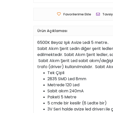
Favorilerime Ekle
Tavsiy
Ürün Açıklaması
6500K Beyaz Işık Avize Ledi 5 metre..
Sabit Akım Şerit Ledin diğer şerit ledl
edilmektedir. Sabit Akım Şerit ledler, sab
Sabit Akım Şerit Led sabit akım/değişken
trafo (driver) kullanılmalıdır. Sabit Ak
Tek Çipli
2835 SMD Led 8mm
Metrede 120 Led
Sabit akım 240mA
Paketi
5 Metre
5 cmde bir kesilir (6 Ledte bir)
3V Seri halde avize led driverı ile ç