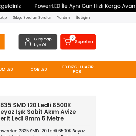
iz
PowerrLED İle Aynı Gün Hızlı Kargo Avantajı
akip
Sıkça Sorulan Sorular
Yardım
İletişim
0
Giriş Yap
Sepetim
Üye Ol
LED DİZGİLİ HAZIR
UM LED
COB LED
PCB
2835 SMD 120 Ledli 6500K
eyaz Işık Sabit Akım Avize
erit Ledi 8mm 5 Metre
owerrled 2835 SMD 120 Ledli 6500K Beyaz