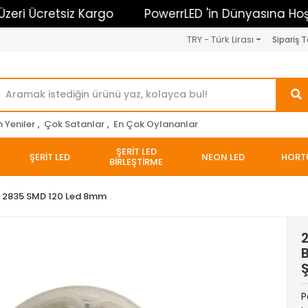
Ücretsiz Kargo
PowerrLED 'in Dünyasına Hoşgeldin
TRY - Türk Lirası
Sipariş T
n Yeniler
,
Çok Satanlar
,
En Çok Oylananlar
ŞERİT LED
ŞERİT LED
NEON LED
HORT
BİRLEŞTİRME
2835 SMD 120 Led 8mm
B
Ş
P