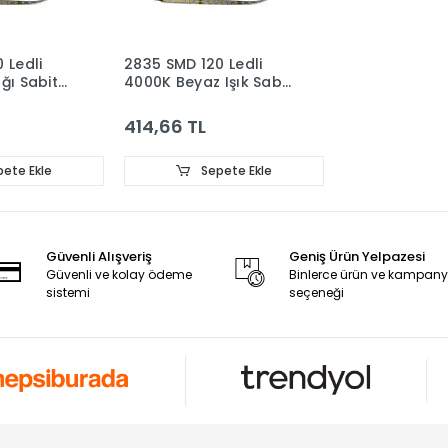
 Ledli
2835 SMD 120 Ledli
ğı Sabit
4000K Beyaz Işık Sabit
rit Ledi
Akım Avize Şerit Ledi
e
8mm 5 Metre
414,66 TL
ete Ekle
Sepete Ekle
Güvenli Alışveriş
Geniş Ürün Yelpazesi
Güvenli ve kolay ödeme
Binlerce ürün ve kampan
sistemi
seçeneği