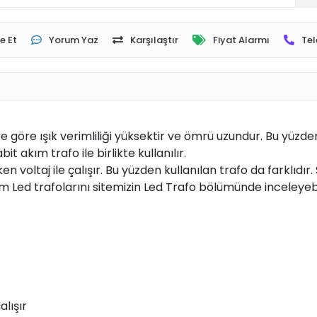
e Et
Yorum Yaz
Karşılaştır
Fiyat Alarmı
Tel
ere göre ışık verimliliği yüksektir ve ömrü uzundur. Bu yüzd
it akım trafo ile birlikte kullanılır.
 voltaj ile çalışır. Bu yüzden kullanılan trafo da farklıdır. 
ım Led trafolarını sitemizin Led Trafo bölümünde inceleyebil
alışır