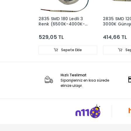
2835 SMD 180 Ledli 3
2835 SMD 120
Renk (6500K-4000K-
3000K Günışı
3000K) Sabit Akım
Akım Avize Şe
Avize Şerit Ledi 8mm 5
8mm 5 Metr
529,05 TL
414,66 TL
Metre
Sepete Ekle
Sep
Hızlı Teslimat
Siparişleriniz en kısa sürede
elinize ulaşır.