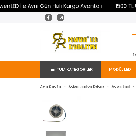
 İle Aynı Gün Hızlı Kargo Avantajı
1500 TL Üzeri 
E
TÜM KATEGORİLER
MODÜL LED
Ana Sayfa
Avize Led ve Driver
Avize Led