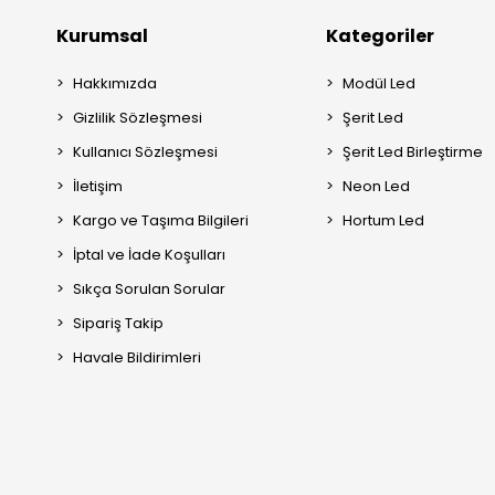
Kurumsal
Kategoriler
Hakkımızda
Modül Led
Gizlilik Sözleşmesi
Şerit Led
Kullanıcı Sözleşmesi
Şerit Led Birleştirme
İletişim
Neon Led
Kargo ve Taşıma Bilgileri
Hortum Led
İptal ve İade Koşulları
Sıkça Sorulan Sorular
Sipariş Takip
Havale Bildirimleri