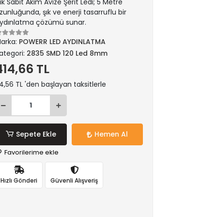
şık Sabit Akım Avize Şerit Ledi; 5 Metre
zunluğunda, şık ve enerji tasarruflu bir
ydınlatma çözümü sunar.
arka:
POWERR LED AYDINLATMA
ategori:
2835 SMD 120 Led 8mm
414,66 TL
4,56 TL 'den başlayan taksitlerle
Sepete Ekle
Hemen Al
Favorilerime ekle
Hızlı Gönderi
Güvenli Alışveriş