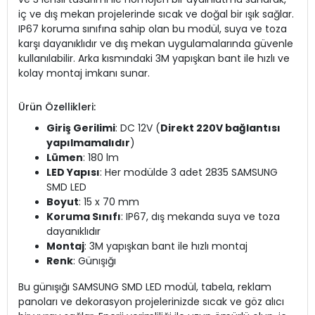
iç ve dış mekan projelerinde sıcak ve doğal bir ışık sağlar.
IP67 koruma sınıfına sahip olan bu modül, suya ve toza
karşı dayanıklıdır ve dış mekan uygulamalarında güvenle
kullanılabilir. Arka kısmındaki 3M yapışkan bant ile hızlı ve
kolay montaj imkanı sunar.
Ürün Özellikleri:
Giriş Gerilimi
: DC 12V (
Direkt 220V bağlantısı
yapılmamalıdır
)
Lümen
: 180 lm
LED Yapısı
: Her modülde 3 adet 2835 SAMSUNG
SMD LED
Boyut
: 15 x 70 mm
Koruma Sınıfı
: IP67, dış mekanda suya ve toza
dayanıklıdır
Montaj
: 3M yapışkan bant ile hızlı montaj
Renk
: Günışığı
Bu günışığı SAMSUNG SMD LED modül, tabela, reklam
panoları ve dekorasyon projelerinizde sıcak ve göz alıcı