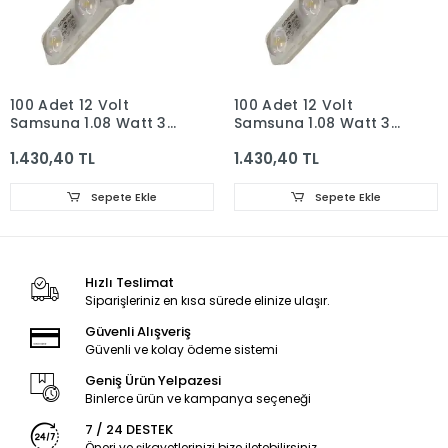
100 Adet 12 Volt
100 Adet 12 Volt
Samsung 1.08 Watt 3
Samsung 1.08 Watt 3
Lensli Naturel Beyaz
Lensli Beyaz 2835 SMD
1.430,40 TL
1.430,40 TL
4000K 2835 SMD Led
Led Modül IP67 1 Paket
Modül IP67 1 Paket
Sepete Ekle
Sepete Ekle
Hızlı Teslimat
Siparişleriniz en kısa sürede elinize ulaşır.
Güvenli Alışveriş
Güvenli ve kolay ödeme sistemi
Geniş Ürün Yelpazesi
Binlerce ürün ve kampanya seçeneği
7 / 24 DESTEK
Öneri ve şikayetlerinizi bize iletebilirsiniz.