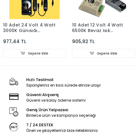
10 Adet 24 Volt 4 Watt
10 Adet 12 Volt 4 Watt
3000K Günışığı
6500K Beyaz Işık
Samsung Ledli Pergola
Samsung Ledli Pergola
977,44 TL
905,92 TL
Bluetooth Telefon
Manuel Dimmer 5A
Kontrollü Dimmer Set
Slim Trafo Set
Sepete Ekle
Sepete Ekle
Hızlı Teslimat
Siparişleriniz en kısa sürede elinize ulaşır.
Güvenli Alışveriş
Güvenli ve kolay ödeme sistemi
Geniş Ürün Yelpazesi
Binlerce ürün ve kampanya seçeneği
7 / 24 DESTEK
Öneri ve şikayetlerinizi bize iletebilirsiniz.