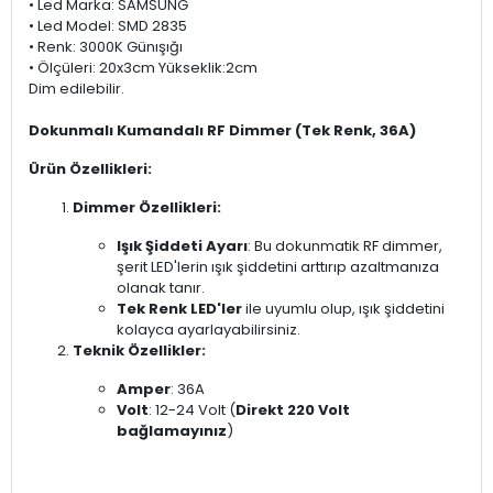
• Led Marka: SAMSUNG
• Led Model: SMD 2835
• Renk: 3000K Günışığı
• Ölçüleri: 20x3cm Yükseklik:2cm
Dim edilebilir.
Dokunmalı Kumandalı RF Dimmer (Tek Renk, 36A)
Ürün Özellikleri:
Dimmer Özellikleri:
Işık Şiddeti Ayarı
: Bu dokunmatik RF dimmer,
şerit LED'lerin ışık şiddetini arttırıp azaltmanıza
olanak tanır.
Tek Renk LED'ler
ile uyumlu olup, ışık şiddetini
kolayca ayarlayabilirsiniz.
Teknik Özellikler:
Amper
: 36A
Volt
: 12-24 Volt (
Direkt 220 Volt
bağlamayınız
)