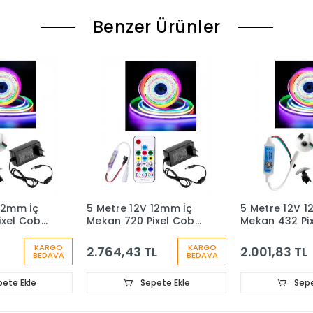
Benzer Ürünler
12mm İç
5 Metre 12V 12mm İç
5 Metre 12V 1
ixel Cob
Mekan 720 Pixel Cob
Mekan 432 Pi
Bluetooth
Ledli 17 Tuşlu Sese ve
Ledli SP621 B
nundan
Müziğe Duyarlı RF
Cep Telefon
KARGO
KARGO
2.764,43 TL
2.001,83 TL
BEDAVA
BEDAVA
 Priz Tipi
Kumandalı 5A Priz Tipi
Kumandalı 5A 
törlü Set
Plastik Adaptörlü Set
Plastik Adapt
ete Ekle
Sepete Ekle
Sepe