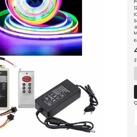
P
1
I
S
M
K
3