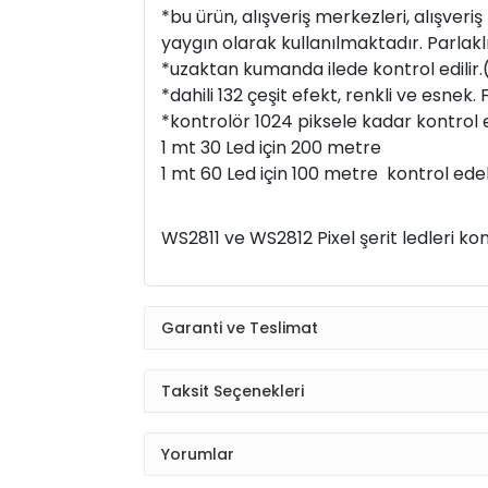
*bu ürün, alışveriş merkezleri, alışver
yaygın olarak kullanılmaktadır. Parlaklı
*uzaktan kumanda ilede kontrol edilir.
*dahili 132 çeşit efekt, renkli ve esnek. Far
*kontrolör 1024 piksele kadar kontrol e
1 mt 30 Led için 200 metre
1 mt 60 Led için 100 metre kontrol edebi
WS2811 ve WS2812 Pixel şerit ledleri kon
Garanti ve Teslimat
Taksit Seçenekleri
Yorumlar