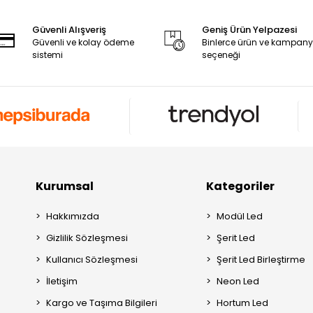
Güvenli Alışveriş
Geniş Ürün Yelpazesi
Güvenli ve kolay ödeme
Binlerce ürün ve kampan
sistemi
seçeneği
Kurumsal
Kategoriler
Hakkımızda
Modül Led
Gizlilik Sözleşmesi
Şerit Led
Kullanıcı Sözleşmesi
Şerit Led Birleştirme
İletişim
Neon Led
Kargo ve Taşıma Bilgileri
Hortum Led