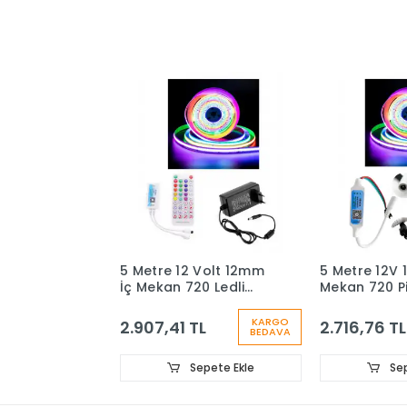
5 Metre 12 Volt 12mm
5 Metre 12V 
İç Mekan 720 Ledli
Mekan 720 P
Argb Pixel Cob Led
Ledli SP621 
SP611E Bluetoothlu
Cep Telefo
KARGO
2.907,41 TL
2.716,76 TL
BEDAVA
Sese Duyarlı Tek Çıkış
Kumandalı 5A
Kumanda 5A Priz Tipi
Plastik Adap
Plastik Trafo Set
Sepete Ekle
Sep