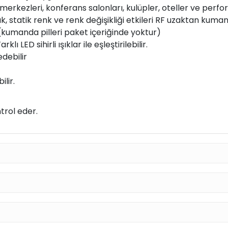
iş merkezleri, konferans salonları, kulüpler, oteller ve p
k, statik renk ve renk değişikliği etkileri RF uzaktan kumand
(kumanda pilleri paket içeriğinde yoktur)
klı LED sihirli ışıklar ile eşleştirilebilir.
debilir
lir.
trol eder.