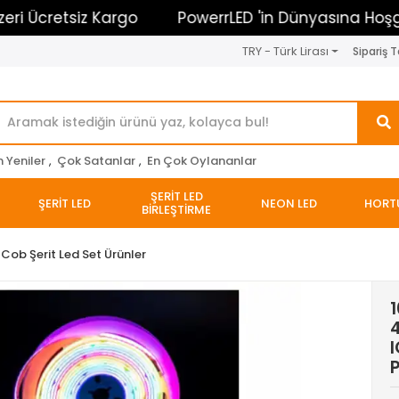
retsiz Kargo
PowerrLED 'in Dünyasına Hoşgeldiniz
TRY - Türk Lirası
Sipariş T
n Yeniler
,
Çok Satanlar
,
En Çok Oylananlar
ŞERİT LED
ŞERİT LED
NEON LED
HORT
BİRLEŞTİRME
l Cob Şerit Led Set Ürünler
1
4
I
P