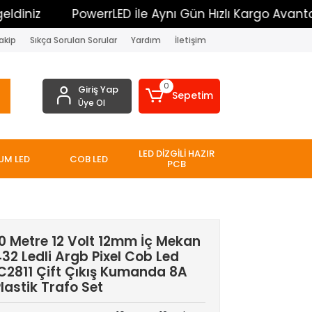
PowerrLED İle Aynı Gün Hızlı Kargo Avantajı
akip
Sıkça Sorulan Sorular
Yardım
İletişim
0
Giriş Yap
Sepetim
Üye Ol
LED DİZGİLİ HAZIR
UM LED
COB LED
PCB
0 Metre 12 Volt 12mm İç Mekan
32 Ledli Argb Pixel Cob Led
C2811 Çift Çıkış Kumanda 8A
lastik Trafo Set