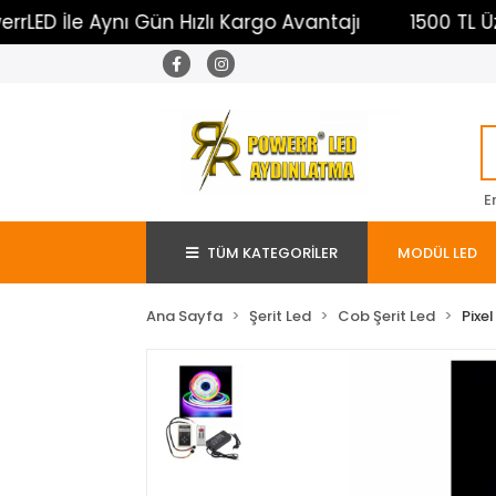
le Aynı Gün Hızlı Kargo Avantajı
1500 TL Üzeri Üc
E
TÜM KATEGORİLER
MODÜL LED
Ana Sayfa
Şerit Led
Cob Şerit Led
Pixe