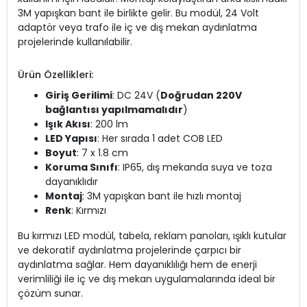
3M yapışkan bant ile birlikte gelir. Bu modül, 24 Volt
adaptör veya trafo ile iç ve dış mekan aydınlatma
projelerinde kullanılabilir.
Ürün Özellikleri:
Giriş Gerilimi
: DC 24V (
Doğrudan 220V
bağlantısı yapılmamalıdır
)
Işık Akısı
: 200 lm
LED Yapısı
: Her sırada 1 adet COB LED
Boyut
: 7 x 1.8 cm
Koruma Sınıfı
: IP65, dış mekanda suya ve toza
dayanıklıdır
Montaj
: 3M yapışkan bant ile hızlı montaj
Renk
: Kırmızı
Bu kırmızı LED modül, tabela, reklam panoları, ışıklı kutular
ve dekoratif aydınlatma projelerinde çarpıcı bir
aydınlatma sağlar. Hem dayanıklılığı hem de enerji
verimliliği ile iç ve dış mekan uygulamalarında ideal bir
çözüm sunar.