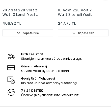
20 Adet 220 Volt 2
10 Adet 220 Volt 2
Watt 3 Lensli Yeşil
Watt 3 Lensli Yeşil
2835 SMD Led Modül
2835 SMD Led Modül
466,92 TL
247,75 TL
IP65
IP65
Sepete Ekle
Sepete Ekle
Hızlı Teslimat
Siparişleriniz en kısa sürede elinize ulaşır.
Güvenli Alışveriş
Güvenli ve kolay ödeme sistemi
Geniş Ürün Yelpazesi
Binlerce ürün ve kampanya seçeneği
7 / 24 DESTEK
Öneri ve şikayetlerinizi bize iletebilirsiniz.