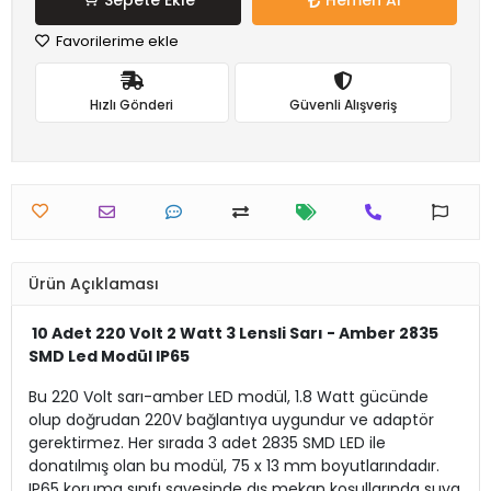
Sepete Ekle
Hemen Al
Favorilerime ekle
Hızlı Gönderi
Güvenli Alışveriş
Ürün Açıklaması
10 Adet 220 Volt 2 Watt 3 Lensli Sarı - Amber 2835
SMD Led Modül IP65
Bu 220 Volt sarı-amber LED modül, 1.8 Watt gücünde
olup doğrudan 220V bağlantıya uygundur ve adaptör
gerektirmez. Her sırada 3 adet 2835 SMD LED ile
donatılmış olan bu modül, 75 x 13 mm boyutlarındadır.
IP65 koruma sınıfı sayesinde dış mekan koşullarında suya