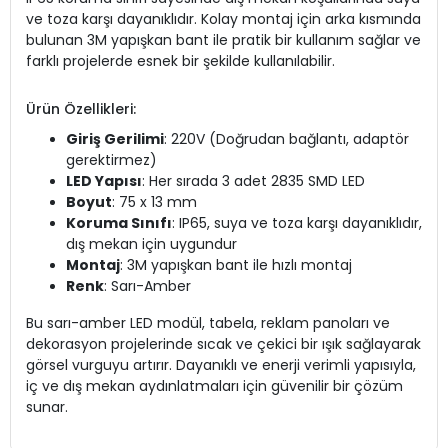
ve toza karşı dayanıklıdır. Kolay montaj için arka kısmında
bulunan 3M yapışkan bant ile pratik bir kullanım sağlar ve
farklı projelerde esnek bir şekilde kullanılabilir.
Ürün Özellikleri:
Giriş Gerilimi
: 220V (Doğrudan bağlantı, adaptör
gerektirmez)
LED Yapısı
: Her sırada 3 adet 2835 SMD LED
Boyut
: 75 x 13 mm
Koruma Sınıfı
: IP65, suya ve toza karşı dayanıklıdır,
dış mekan için uygundur
Montaj
: 3M yapışkan bant ile hızlı montaj
Renk
: Sarı-Amber
Bu sarı-amber LED modül, tabela, reklam panoları ve
dekorasyon projelerinde sıcak ve çekici bir ışık sağlayarak
görsel vurguyu artırır. Dayanıklı ve enerji verimli yapısıyla,
iç ve dış mekan aydınlatmaları için güvenilir bir çözüm
sunar.