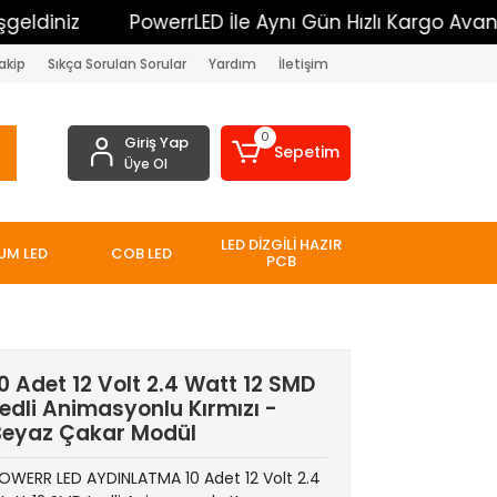
niz
PowerrLED İle Aynı Gün Hızlı Kargo Avantajı
akip
Sıkça Sorulan Sorular
Yardım
İletişim
0
Giriş Yap
Sepetim
Üye Ol
LED DİZGİLİ HAZIR
UM LED
COB LED
PCB
0 Adet 12 Volt 2.4 Watt 12 SMD
edli Animasyonlu Kırmızı -
Beyaz Çakar Modül
OWERR LED AYDINLATMA 10 Adet 12 Volt 2.4