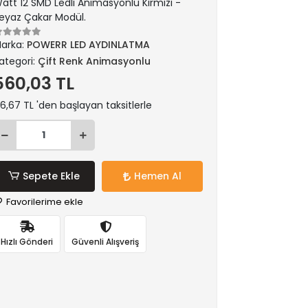
att 12 SMD Ledli Animasyonlu Kırmızı -
eyaz Çakar Modül.
arka:
POWERR LED AYDINLATMA
ategori:
Çift Renk Animasyonlu
560,03 TL
6,67 TL 'den başlayan taksitlerle
Sepete Ekle
Hemen Al
Favorilerime ekle
Hızlı Gönderi
Güvenli Alışveriş