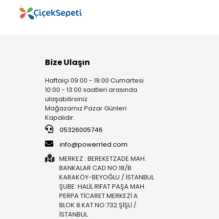
Bize Ulaşın
Haftaiçi 09:00 - 19:00 Cumartesi
10:00 - 13:00 saatleri arasında
ulaşabilirsiniz.
Mağazamız Pazar Günleri
Kapalıdır.
05326005746
info@powerrled.com
MERKEZ : BEREKETZADE MAH.
BANKALAR CAD NO:18/B
KARAKÖY-BEYOĞLU / İSTANBUL
ŞUBE: HALİL RIFAT PAŞA MAH.
PERPA TİCARET MERKEZİ A
BLOK 8.KAT NO:732 ŞİŞLİ /
İSTANBUL