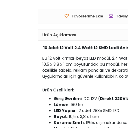
Favorilerime Ekle
Tavsiy
Ürün Açıklaması
10 Adet 12 Volt 2.4 Watt 12 SMD Ledli A
Bu 12 Volt kırmızı-beyaz LED modül, 2.4 Wat
10,5 x 3,8 x 1 cm boyutundaki bu modül, her s
özellikle tabela, reklam panoları ve dekorat
uygulamaları için güvenle kullanılabilir. K
Ürün Özellikleri:
Giriş Gerilimi
: DC 12V (
Direkt 220V 
Lümen
: 180 lm
LED Yapısı
: 12 adet 2835 SMD LED
Boyut
: 10,5 x 3,8 x 1 cm
Koruma Sınıfı
: IP65, dış mekanda suy