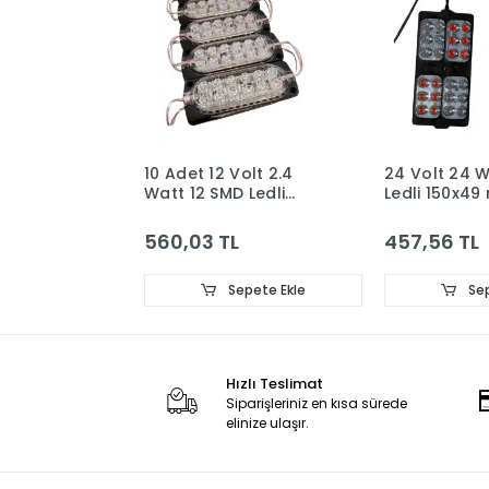
10 Adet 12 Volt 2.4
24 Volt 24 
Watt 12 SMD Ledli
Ledli 150x4
Animasyonlu Kırmızı -
Animasyonlu 
Mavi Çakar Modül
Mavi Çakar 
560,03 TL
457,56 TL
Adet
Sepete Ekle
Sep
Hızlı Teslimat
Siparişleriniz en kısa sürede
elinize ulaşır.