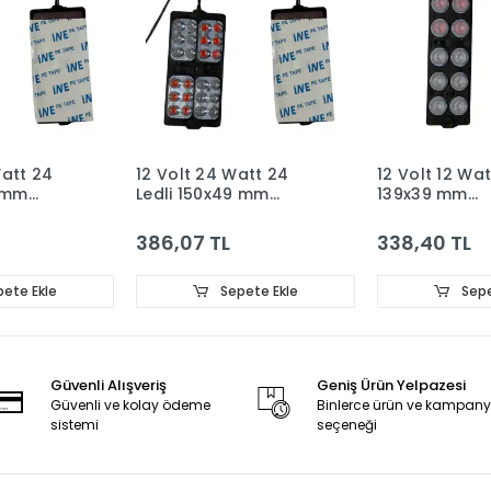
Watt 24
12 Volt 24 Watt 24
12 Volt 12 Wat
9 mm
Ledli 150x49 mm
139x39 mm
Kırmızı -
Animasyonlu Kırmızı -
Animasyonlu K
Modül 5
Mavi Çakar Modül 5
Mavi Çakar M
386,07 TL
338,40 TL
Adet
Adet
ete Ekle
Sepete Ekle
Sepe
Güvenli Alışveriş
Geniş Ürün Yelpazesi
Güvenli ve kolay ödeme
Binlerce ürün ve kampan
sistemi
seçeneği