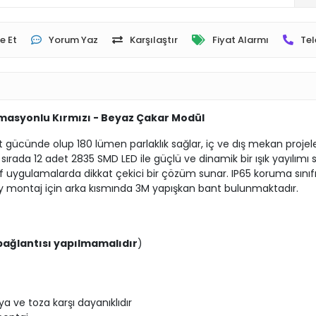
e Et
Yorum Yaz
Karşılaştır
Fiyat Alarmı
Tel
nimasyonlu Kırmızı - Beyaz Çakar Modül
t gücünde olup 180 lümen parlaklık sağlar, iç ve dış mekan projele
ırada 12 adet 2835 SMD LED ile güçlü ve dinamik bir ışık yayılımı sun
if uygulamalarda dikkat çekici bir çözüm sunar. IP65 koruma sınıfı
olay montaj için arka kısmında 3M yapışkan bant bulunmaktadır.
bağlantısı yapılmamalıdır
)
a ve toza karşı dayanıklıdır