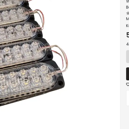
W
B
M
K
4