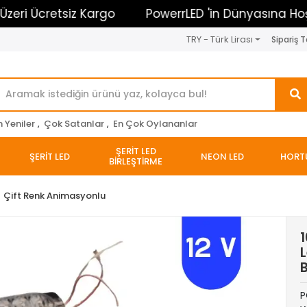
 Ücretsiz Kargo
PowerrLED 'in Dünyasına Hoşgeldi
TRY - Türk Lirası
Sipariş T
n Yeniler
,
Çok Satanlar
,
En Çok Oylananlar
ŞERİT LED
ŞERİT LED
NEON LED
HORT
BİRLEŞTİRME
Çift Renk Animasyonlu
1
L
P