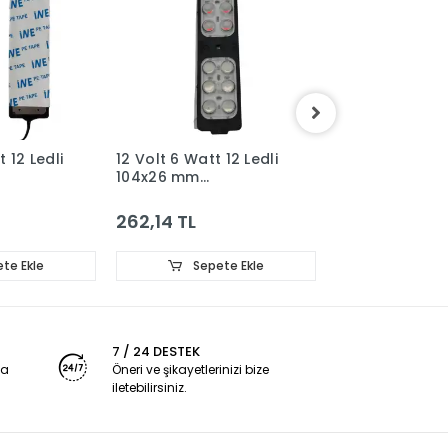
t 12 Ledli
12 Volt 6 Watt 12 Ledli
12 Volt 6 Watt 
104x26 mm
104x26 mm
ırmızı -
Animasyonlu Beyaz-
Animasyonlu 
odül 5
Amber Çakar Modül 5
Amber Çakar 
262,14 TL
262,14 TL
Adet
Adet
te Ekle
Sepete Ekle
Sepet
7 / 24 DESTEK
ya
Öneri ve şikayetlerinizi bize
iletebilirsiniz.