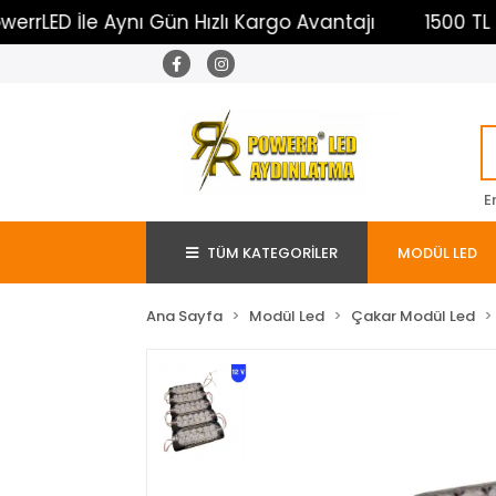
D İle Aynı Gün Hızlı Kargo Avantajı
1500 TL Üzeri
E
TÜM KATEGORİLER
MODÜL LED
Ana Sayfa
Modül Led
Çakar Modül Led